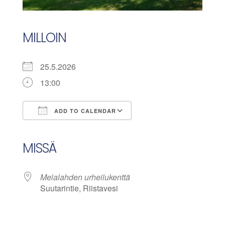
MILLOIN
25.5.2026
13:00
ADD TO CALENDAR
Download ICS
Google Calendar
iCalendar
Office 365
Outlook Live
MISSÄ
Melalahden urheilukenttä
Suutarintie, Riistavesi