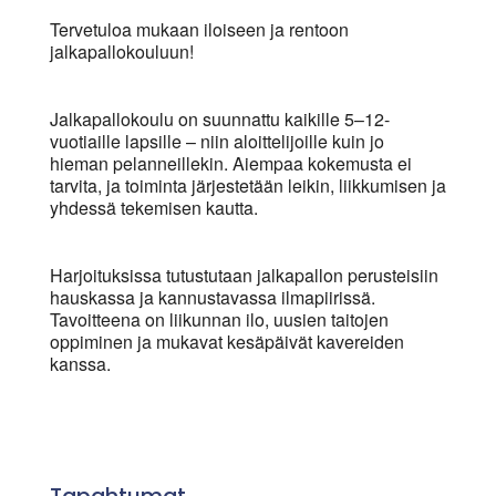
Tervetuloa mukaan iloiseen ja rentoon
jalkapallokouluun!
Jalkapallokoulu on suunnattu kaikille 5–12-
vuotiaille lapsille – niin aloittelijoille kuin jo
hieman pelanneillekin. Aiempaa kokemusta ei
tarvita, ja toiminta järjestetään leikin, liikkumisen ja
yhdessä tekemisen kautta.
Harjoituksissa tutustutaan jalkapallon perusteisiin
hauskassa ja kannustavassa ilmapiirissä.
Tavoitteena on liikunnan ilo, uusien taitojen
oppiminen ja mukavat kesäpäivät kavereiden
kanssa.