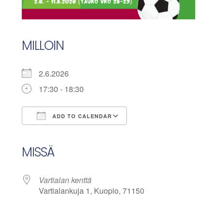
MILLOIN
2.6.2026
17:30 - 18:30
ADD TO CALENDAR
Download ICS
Google Calendar
iCalendar
Office 365
Outlook Live
MISSÄ
Vartialan kenttä
Vartialankuja 1, Kuopio, 71150