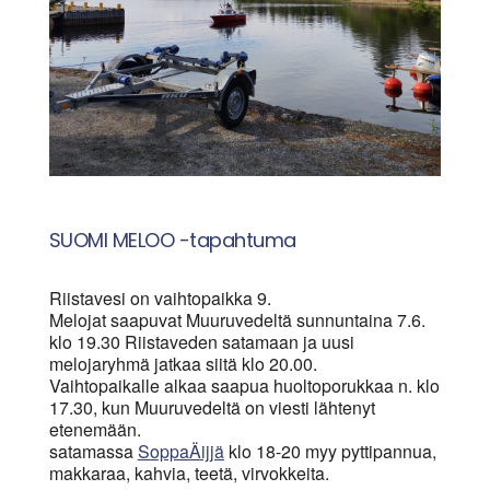
SUOMI MELOO -tapahtuma
Riistavesi on vaihtopaikka 9.
Melojat saapuvat Muuruvedeltä sunnuntaina 7.6.
klo 19.30 Riistaveden satamaan ja uusi
melojaryhmä jatkaa siitä klo 20.00.
Vaihtopaikalle alkaa saapua huoltoporukkaa n. klo
17.30, kun Muuruvedeltä on viesti lähtenyt
etenemään.
satamassa
SoppaÄijjä
klo 18-20 myy pyttipannua,
makkaraa, kahvia, teetä, virvokkeita.