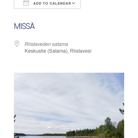
ADD TO CALENDAR
Download ICS
Google Calendar
iCalendar
Office 365
Outlook Live
MISSÄ
Riistaveden satama
Keskustie (Satama), Riistavesi