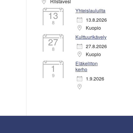
Riistavesi
Yhteislauluilta
13
13.8.2026
8
Kuopio
Kulttuurikävely
27
27.8.2026
8
Kuopio
Eläkeliiton
1
kerho
9
1.9.2026